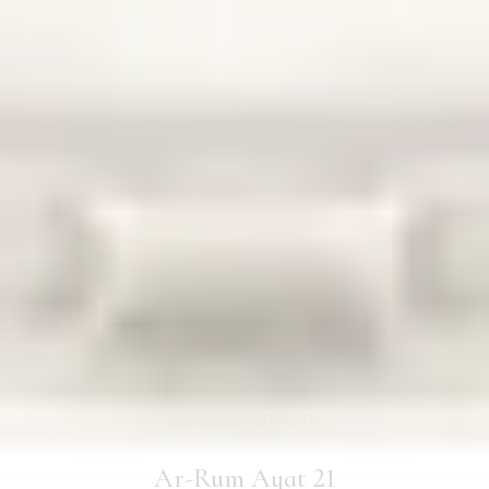
Dan di antara tanda-tanda (kebesaran)-Nya ialah Dia
menciptakan pasangan-pasangan untukmu dari jenismu sendiri,
agar kamu cenderung dan merasa tenteram kepadanya, dan Dia
menjadikan di antaramu rasa kasih dan sayang. Sungguh, pada
yang demikian itu benar-benar terdapat tanda-tanda
(kebesaran Allah)
bagi kaum yang berpikir.
Ar-Rum Ayat 21