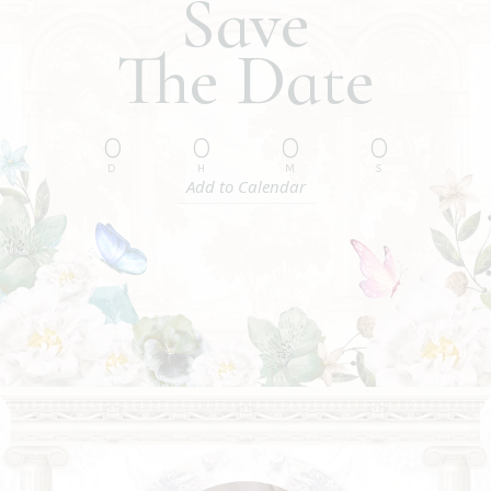
Save
The Date
0
0
0
0
D
H
M
S
Add to Calendar