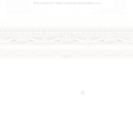
Barokallohu laka wa baroka'alaika wa
jama'a bainakuma fii khoir.. Moga menjadi
keluarga yang sakinah, mawaddah wa
rohmah dalam bingkai pernikahan yang
barokah... Dikaruniai putra putri shaleh
shaleha,,, bahagia di dunia sampai
jannahNya... Aamiin
Nisa & Ojan
Happy wedding ya bestie
doa yang
baik-baik utk kalian berdua. selamat &
semangat menikmati suka duka perjalanan
hidup kalian nanti, selalu bersama, till
jannah
H Rahmat Alzadiman Haladi
Selamat berbahagia Adeq...Samawa..by
kkmu jayapura
Azny,Angga,Azafran
Barakallahu laka wabaraka’alaika wajama’a